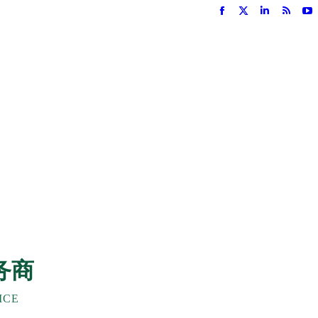
Facebook
X
Linkedin
Rss
Y
页
页
页
页
页
在
在
在
在
在
新
新
新
新
新
窗
窗
窗
窗
窗
口
口
口
口
口
中
中
中
中
中
打
打
打
打
打
开
开
开
开
开
务商
ICE