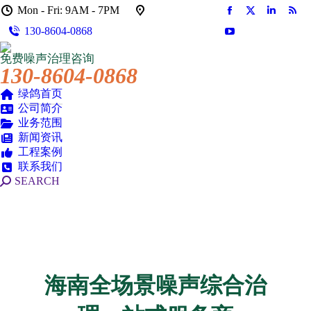
Mon - Fri: 9AM - 7PM
Facebook
X
Linkedin
Rss
130-8604-0868
页
页
页
页
YouTube
在
在
在
在
页
免费噪声治理咨询
新
新
新
新
在
130-8604-0868
窗
窗
窗
窗
新
口
口
口
口
绿鸽首页
窗
公司简介
中
中
中
中
口
业务范围
打
打
打
打
中
新闻资讯
开
开
开
开
打
工程案例
开
联系我们
搜
SEARCH
索：
海南全场景噪声综合治