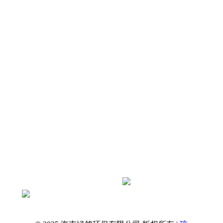
店及厂区屋面冷却塔振动、屋面共振、周边
住户与客房震感扰民痛点，剖析冷却塔振源
及常见整改误区，依托绿鸽环保标准化治理
原则，打造兼顾抗风、防腐、通风散热的专
属减振降噪…
查看全文
抖音扫一扫关注绿鸽环保官方账号
获取更多资讯
绿鸽环保 · 海南本土降噪服务商
一站式解决工业与民用噪声问题
专业治理，还您安静环境