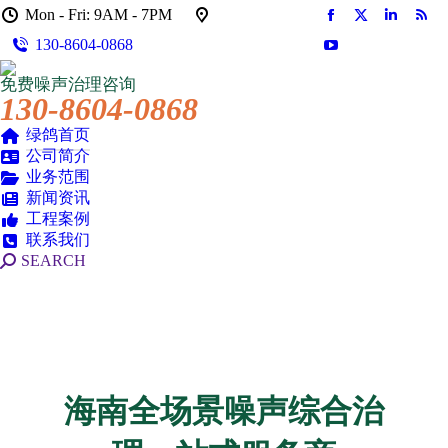
Mon - Fri: 9AM - 7PM
Facebook
X
Linkedin
Rss
130-8604-0868
页
页
页
页
YouTube
在
在
在
在
页
免费噪声治理咨询
新
新
新
新
在
130-8604-0868
窗
窗
窗
窗
新
口
口
口
口
绿鸽首页
窗
公司简介
中
中
中
中
口
业务范围
打
打
打
打
中
新闻资讯
开
开
开
开
打
工程案例
开
联系我们
搜
SEARCH
索：
海南全场景噪声综合治