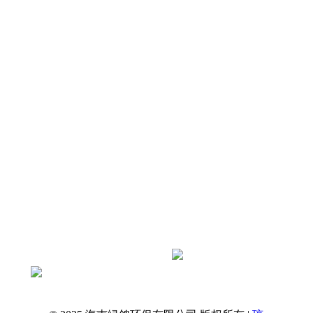
店及厂区屋面冷却塔振动、屋面共振、周边
住户与客房震感扰民痛点，剖析冷却塔振源
及常见整改误区，依托绿鸽环保标准化治理
原则，打造兼顾抗风、防腐、通风散热的专
属减振降噪…
查看全文
抖音扫一扫关注绿鸽环保官方账号
获取更多资讯
绿鸽环保 · 海南本土降噪服务商
一站式解决工业与民用噪声问题
专业治理，还您安静环境