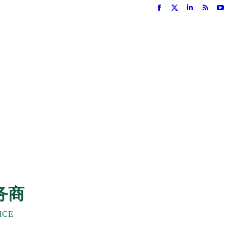
Facebook
X
Linkedin
Rss
Y
页
页
页
页
页
在
在
在
在
在
新
新
新
新
新
窗
窗
窗
窗
窗
口
口
口
口
口
中
中
中
中
中
打
打
打
打
打
开
开
开
开
开
务商
ICE