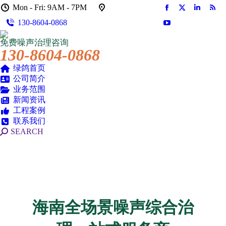
Mon - Fri: 9AM - 7PM
Facebook
X
Linkedin
Rss
130-8604-0868
页
页
页
页
YouTube
在
在
在
在
页
免费噪声治理咨询
新
新
新
新
在
130-8604-0868
窗
窗
窗
窗
新
口
口
口
口
绿鸽首页
窗
公司简介
中
中
中
中
口
业务范围
打
打
打
打
中
新闻资讯
开
开
开
开
打
工程案例
开
联系我们
搜
SEARCH
索：
海南全场景噪声综合治