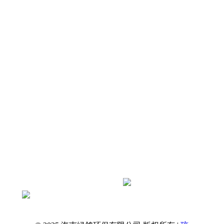
店及厂区屋面冷却塔振动、屋面共振、周边
住户与客房震感扰民痛点，剖析冷却塔振源
及常见整改误区，依托绿鸽环保标准化治理
原则，打造兼顾抗风、防腐、通风散热的专
属减振降噪…
查看全文
抖音扫一扫关注绿鸽环保官方账号
获取更多资讯
绿鸽环保 · 海南本土降噪服务商
一站式解决工业与民用噪声问题
专业治理，还您安静环境