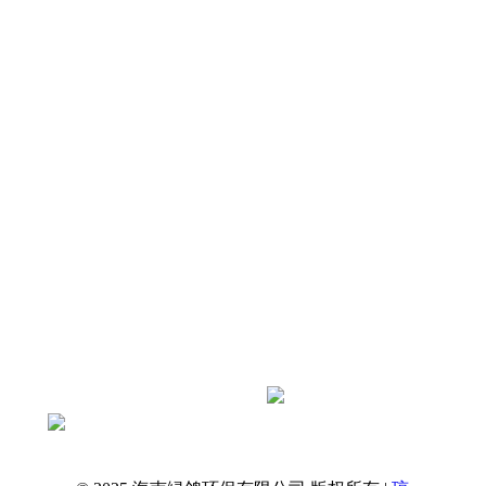
店及厂区屋面冷却塔振动、屋面共振、周边
住户与客房震感扰民痛点，剖析冷却塔振源
及常见整改误区，依托绿鸽环保标准化治理
原则，打造兼顾抗风、防腐、通风散热的专
属减振降噪…
查看全文
抖音扫一扫关注绿鸽环保官方账号
获取更多资讯
绿鸽环保 · 海南本土降噪服务商
一站式解决工业与民用噪声问题
专业治理，还您安静环境