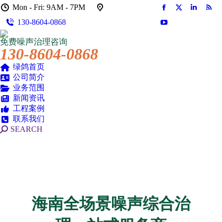
Mon - Fri: 9AM - 7PM
Facebook
X
Linkedin
Rss
130-8604-0868
页
页
页
页
YouTube
在
在
在
在
页
免费噪声治理咨询
新
新
新
新
在
130-8604-0868
窗
窗
窗
窗
新
口
口
口
口
绿鸽首页
窗
公司简介
中
中
中
中
口
业务范围
打
打
打
打
中
新闻资讯
开
开
开
开
打
工程案例
开
联系我们
搜
SEARCH
索：
海南全场景噪声综合治