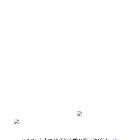
店及厂区屋面冷却塔振动、屋面共振、周边
住户与客房震感扰民痛点，剖析冷却塔振源
及常见整改误区，依托绿鸽环保标准化治理
原则，打造兼顾抗风、防腐、通风散热的专
属减振降噪…
查看全文
抖音扫一扫关注绿鸽环保官方账号
获取更多资讯
绿鸽环保 · 海南本土降噪服务商
一站式解决工业与民用噪声问题
专业治理，还您安静环境