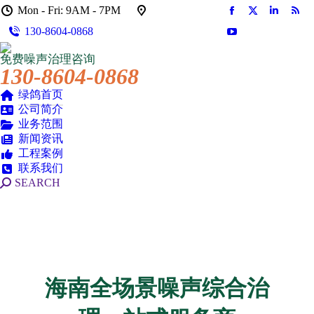
Mon - Fri: 9AM - 7PM
Facebook
X
Linkedin
Rss
130-8604-0868
页
页
页
页
YouTube
在
在
在
在
页
免费噪声治理咨询
新
新
新
新
在
130-8604-0868
窗
窗
窗
窗
新
口
口
口
口
绿鸽首页
窗
公司简介
中
中
中
中
口
业务范围
打
打
打
打
中
新闻资讯
开
开
开
开
打
工程案例
开
联系我们
搜
SEARCH
索：
海南全场景噪声综合治