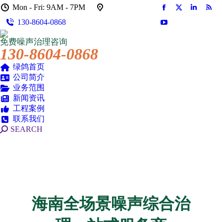
Mon - Fri: 9AM - 7PM
Facebook
X
Linkedin
Rss
130-8604-0868
页
页
页
页
YouTube
在
在
在
在
页
免费噪声治理咨询
新
新
新
新
在
130-8604-0868
窗
窗
窗
窗
新
口
口
口
口
绿鸽首页
窗
公司简介
中
中
中
中
口
业务范围
打
打
打
打
中
新闻资讯
开
开
开
开
打
工程案例
开
联系我们
搜
SEARCH
索：
海南全场景噪声综合治