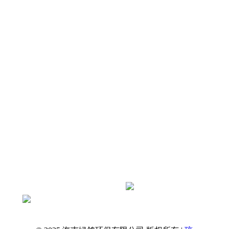
店及厂区屋面冷却塔振动、屋面共振、周边
住户与客房震感扰民痛点，剖析冷却塔振源
及常见整改误区，依托绿鸽环保标准化治理
原则，打造兼顾抗风、防腐、通风散热的专
属减振降噪…
查看全文
抖音扫一扫关注绿鸽环保官方账号
获取更多资讯
绿鸽环保 · 海南本土降噪服务商
一站式解决工业与民用噪声问题
专业治理，还您安静环境