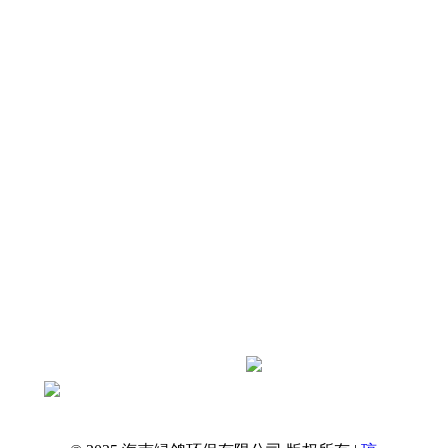
店及厂区屋面冷却塔振动、屋面共振、周边
住户与客房震感扰民痛点，剖析冷却塔振源
及常见整改误区，依托绿鸽环保标准化治理
原则，打造兼顾抗风、防腐、通风散热的专
属减振降噪…
查看全文
抖音扫一扫关注绿鸽环保官方账号
获取更多资讯
绿鸽环保 · 海南本土降噪服务商
一站式解决工业与民用噪声问题
专业治理，还您安静环境