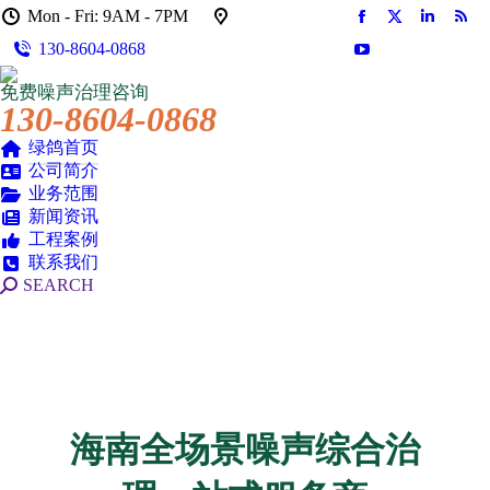
Mon - Fri: 9AM - 7PM
Facebook
X
Linkedin
Rss
130-8604-0868
页
页
页
页
YouTube
在
在
在
在
页
免费噪声治理咨询
新
新
新
新
在
130-8604-0868
窗
窗
窗
窗
新
口
口
口
口
绿鸽首页
窗
公司简介
中
中
中
中
口
业务范围
打
打
打
打
中
新闻资讯
开
开
开
开
打
工程案例
开
联系我们
搜
SEARCH
索：
海南全场景噪声综合治